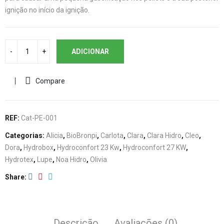
ignição no início da ignição.
ADICIONAR
Compare
REF:
Cat-PE-001
Categorias:
Alicia
,
BioBronpi
,
Carlota
,
Clara
,
Clara Hidro
,
Cleo
,
Dora
,
Hydrobox
,
Hydroconfort 23 Kw
,
Hydroconfort 27 KW
,
Hydrotex
,
Lupe
,
Noa Hidro
,
Olivia
Share
Descrição
Avaliações (0)