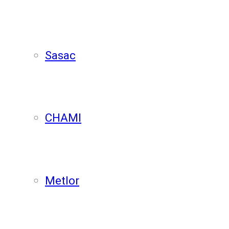
Sasac
CHAMI
Metlor