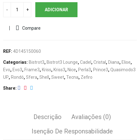
ADICIONAR
Compare
REF:
4D145150060
Categorias:
Bistrot3
,
Bistrot3 Lounge
,
Cadel
,
Cristal
,
Diana
,
Elise
,
Evo
,
Evo3
,
Frame3
,
Kriss
,
Kriss3
,
Nice
,
Perla3
,
Prince3
,
Quasimodo3
UP
,
Rondó
,
Sfera
,
Shell
,
Sweet
,
Tecna
,
Zefiro
Share
Descrição
Avaliações (0)
Isenção De Responsabilidade