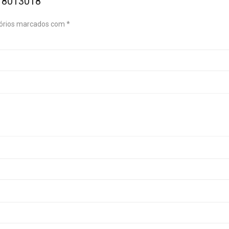
D18013018”
órios marcados com
*