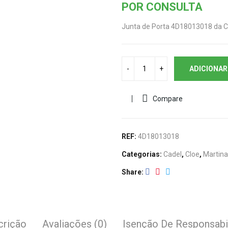
POR CONSULTA
Junta de Porta 4D18013018 da C
ADICIONAR
Compare
REF:
4D18013018
Categorias:
Cadel
,
Cloe
,
Martina
Share
crição
Avaliações (0)
Isenção De Responsabi