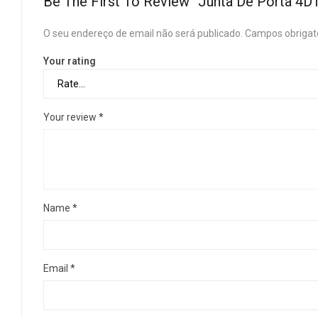
Be The First To Review “Junta De Porta 4
O seu endereço de email não será publicado.
Campos obrigat
Your rating
Your review
*
Name
*
Email
*