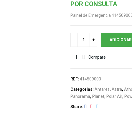
POR CONSULTA
Painel de Emergência 41450900
ADICIONAR
Compare
REF:
414509003
Categorias:
Antares
,
Astra
,
Atho
Panorama
,
Planet
,
Polar Air
,
Pow
Share