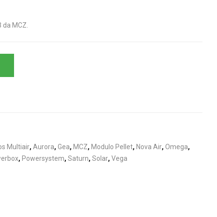
3 da MCZ.
s Multiair
,
Aurora
,
Gea
,
MCZ
,
Modulo Pellet
,
Nova Air
,
Omega
,
erbox
,
Powersystem
,
Saturn
,
Solar
,
Vega