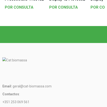
POR CONSULTA
POR CONSULTA
POR CO
Email
: geral@cat-biomassa.com
Contactos
:
+351 253 069 561