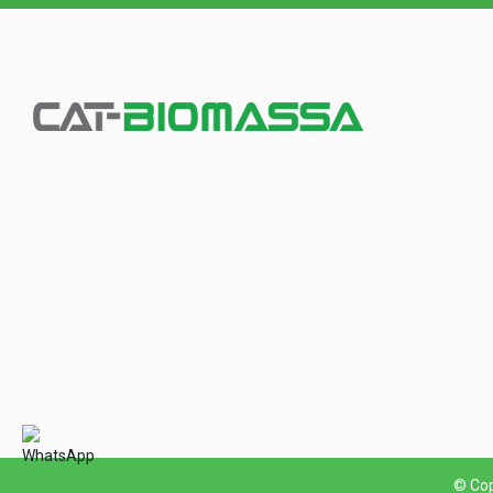
© Cop