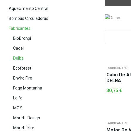
Aquecimento Central
Bombas Circuladoras
Fabricantes
BioBronpi
Cadel
Delba
Ecoforest
FABRICANTES
Cabo De Al
Enviro Fire
DELBA
Fogo Montanha
30,75
€
Leifo
MCZ
Moretti Design
FABRICANTES
Moretti Fire
Motor Do V