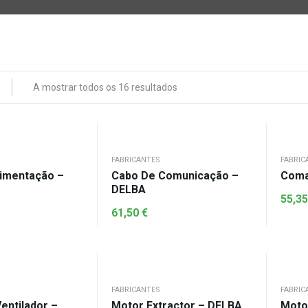
A mostrar todos os 16 resultados
FABRICANTES
FABRIC
imentação –
Cabo De Comunicação –
Coma
DELBA
55,3
61,50
€
FABRICANTES
FABRIC
entilador –
Motor Extractor – DELBA
Moto