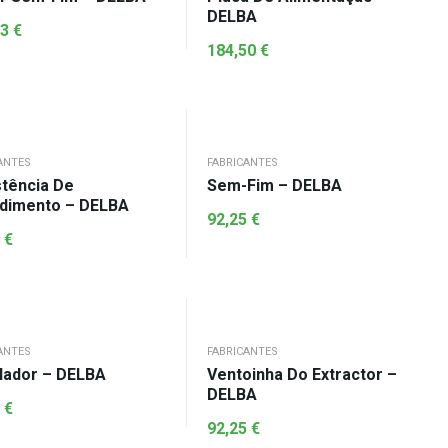
DELBA
23
€
184,50
€
ANTES
FABRICANTES
stência De
Sem-Fim – DELBA
dimento – DELBA
92,25
€
5
€
ANTES
FABRICANTES
ilador – DELBA
Ventoinha Do Extractor –
DELBA
0
€
92,25
€