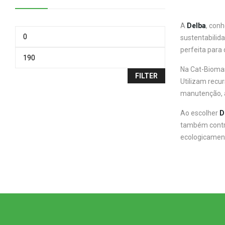
A
Delba
, con
sustentabilid
perfeita para
Na Cat-Biomas
FILTER
Utilizam recu
manutenção, a
Ao escolher
D
também contri
ecologicament