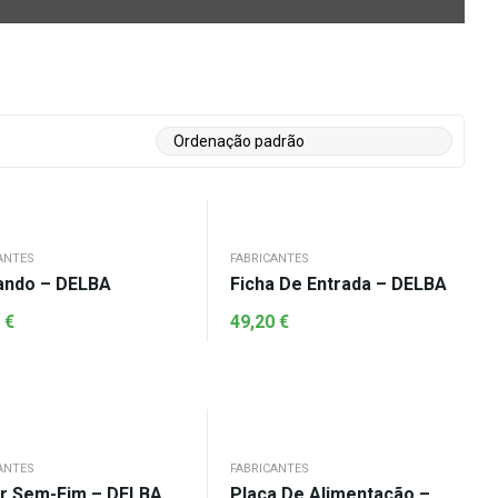
ANTES
FABRICANTES
ndo – DELBA
Ficha De Entrada – DELBA
5
€
49,20
€
ANTES
FABRICANTES
r Sem-Fim – DELBA
Placa De Alimentação –