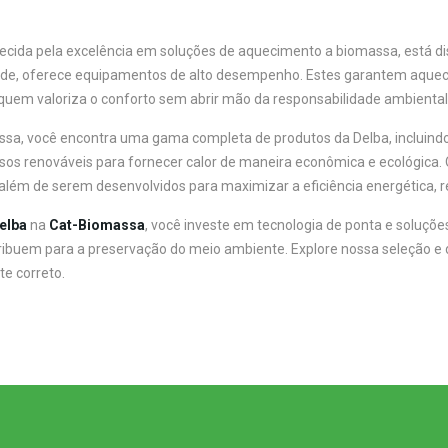
hecida pela excelência em soluções de aquecimento a biomassa, está di
ade, oferece equipamentos de alto desempenho. Estes garantem aqueci
 quem valoriza o conforto sem abrir mão da responsabilidade ambiental
sa, você encontra uma gama completa de produtos da Delba, incluindo
rsos renováveis para fornecer calor de maneira econômica e ecológica. 
lém de serem desenvolvidos para maximizar a eficiência energética, 
elba
na
Cat-Biomassa
, você investe em tecnologia de ponta e soluçõe
buem para a preservação do meio ambiente. Explore nossa seleção e 
e correto.