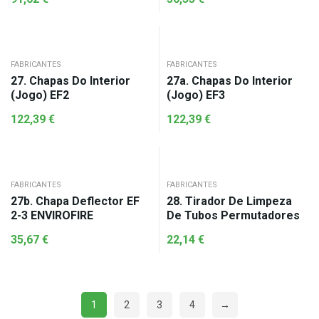
FABRICANTES
FABRICANTES
27. Chapas Do Interior
27a. Chapas Do Interior
(Jogo) EF2
(Jogo) EF3
122,39
€
122,39
€
FABRICANTES
FABRICANTES
27b. Chapa Deflector EF
28. Tirador De Limpeza
2-3 ENVIROFIRE
De Tubos Permutadores
35,67
€
22,14
€
1
2
3
4
→