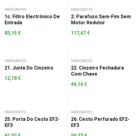
FABRICANTES
FABRICANTES
1c. Filtro Electrónico De
2. Parafuso Sem-Fim Sem
Entrada
Motor Redutor
83,15
€
117,47
€
FABRICANTES
FABRICANTES
21. Junta Do Cinzeiro
22. Cinzeiro Fechadura
Com Chave
12,18
€
44,16
€
FABRICANTES
FABRICANTES
25. Porta Do Cesto EF2-
26. Cesto Perfurado EF2-
EF3
EF3
91,02
€
56,33
€