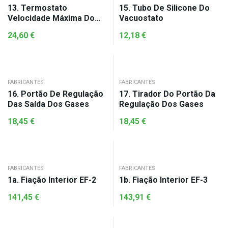
13. Termostato
15. Tubo De Silicone Do
Velocidade Máxima Do
Vacuostato
Ventilador 70ºC
24,60
€
12,18
€
FABRICANTES
FABRICANTES
16. Portão De Regulação
17. Tirador Do Portão Da
Das Saída Dos Gases
Regulação Dos Gases
18,45
€
18,45
€
FABRICANTES
FABRICANTES
1a. Fiação Interior EF-2
1b. Fiação Interior EF-3
141,45
€
143,91
€