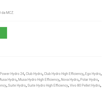
0 da MCZ.
 Power Hydro 24
,
Club Hydro
,
Club Hydro High Efficiency
,
Ego Hydro
,
Musa Hydro
,
Musa Hydro High Efficiency
,
Nova Hydro
,
Polar Hydro
,
iency
,
Suite Hydro
,
Suite Hydro High Efficiency
,
Vivo 80 Pellet Hydro
,