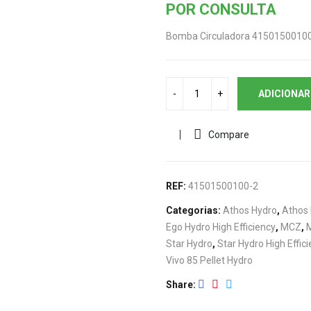
POR CONSULTA
Bomba Circuladora 4150150010
ADICIONAR
Compare
REF:
41501500100-2
Categorias:
Athos Hydro
,
Athos
Ego Hydro High Efficiency
,
MCZ
,
Star Hydro
,
Star Hydro High Effic
Vivo 85 Pellet Hydro
Share