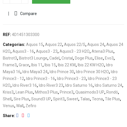
Compare
REF:
4D1451303300
Categorias:
Aquos 15
,
Aquos 22
,
Aquos 22/S
,
Aquos 24
,
Aquos 24
H2O
,
Aquos3 - 16
,
Aquos3 - 23
,
Aquos3 - 23 H2O
,
Atena3 Plus
,
Bistrot3
,
Bistrot3 Lounge
,
Cadel
,
Cristal
,
Doge Plus
,
Elise
,
Evo3
,
Frame3
,
Grace
,
Ibis 11
,
Ibis 15
,
Ibis 22 KW
,
Ibis 22 KW H2O
,
Idro
Maya3 16
,
Idro Maya3 24
,
Idro Prince 30
,
Idro Prince 30 H2O
,
Idro
Prince3 - 12
,
Idro Prince3 - 16
,
Idro Prince3 - 23
,
Idro Prince3 - 23
H2O
,
Idro River3 16
,
Idro River3 23
,
Idro Saturno 16
,
Idro Saturno 24
,
Kriss3
,
Lean Plus
,
Mithos3 Plus
,
Prince3
,
Quasimodo3 UP
,
Rondó
,
Shell
,
Sire Plus
,
Sound3 UP
,
Spirit3
,
Sweet
,
Talas
,
Tecna
,
Tile Plus
,
Venus
,
Wall
,
Zefiro
Share