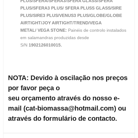
PLUS/SFERA/SFERA3/SFERA GLASS/SFERA
PLUS/SFERA3 PLUS/
SFERA PLUSS GLASS/SIRE
PLUS/SIRE3 PLUS/VENUS3 PLUS/GLOBE/GLOBE
AIRTIGHT/JOY AIRTIGHT/TREND/VEGA
METAL/
VEGA STONE:
Painéis de controlo instalados
em salamandras produzidas desde
S/N
1902126010015.
NOTA: Devido à oscilação nos preços
por favor peça o
seu
orçamento
através do nosso e-
mail (
cat-biomassa@hotmail.com
) ou
através do
formulário
de contacto.