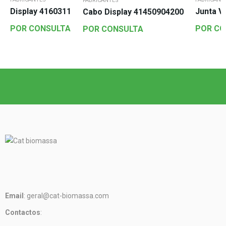
FABRICANTES
Display 4160311
Junta V
Cabo Display 41450904200
POR CONSULTA
POR CO
POR CONSULTA
Email
: geral@cat-biomassa.com
Contactos
: