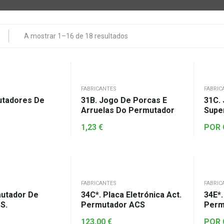
A mostrar 1–16 de 18 resultados
FABRICANTES
FABRIC
31B. Jogo De Porcas E
31C. 
Arruelas Do Permutador
Supe
1,23
€
POR
FABRICANTES
FABRIC
mutador De
34C*. Placa Eletrónica Act.
34E*
S.
Permutador ACS
Perm
123,00
€
POR