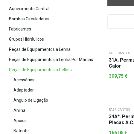
Aquecimento Central
Bombas Circuladoras
Fabricantes
Grupos Hidráulicos
Peças de Equipamentos a Lenha
FABRICANTES
Peças de Equipamentos a Lenha Por Marcas
31A. Permutadores De
Calor
Peças de Equipamentos a Pellets
399,75
€
Acessórios
Adaptador
Ângulo de Ligação
FABRICANTES
Anilha
34A*. Per
Apoios
Placas A.C.
Batente
166,05
€