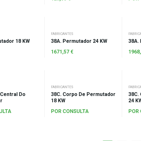
FABRICANTES
FABRIC
utador 18 KW
38A. Permutador 24 KW
38A.
1671,57
€
1968
FABRICANTES
FABRIC
 Central Do
38C. Corpo De Permutador
38C.
r
18 KW
24 K
ULTA
POR CONSULTA
POR