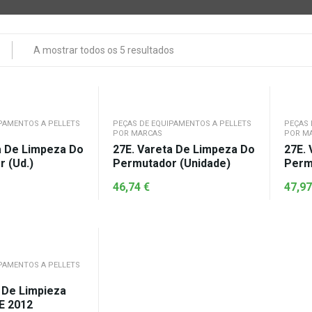
A mostrar todos os 5 resultados
PAMENTOS A PELLETS
PEÇAS DE EQUIPAMENTOS A PELLETS
PEÇAS 
POR MARCAS
POR M
a De Limpeza Do
27E. Vareta De Limpeza Do
27E.
 (Ud.)
Permutador (unidade)
Perm
46,74
€
47,9
PAMENTOS A PELLETS
a De Limpieza
VE 2012