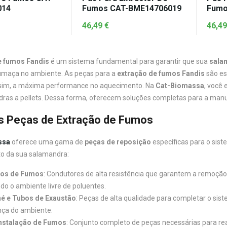
014
Fumos CAT-BME14706019
Fumo
46,49
€
46,4
e fumos Fandis
é um sistema fundamental para garantir que sua
salam
umaça no ambiente. As peças para a
extração de fumos Fandis
são es
sim, a máxima performance no aquecimento. Na
Cat-Biomassa
, você
ras a pellets. Dessa forma, oferecem soluções completas para a manu
is Peças de Extração de Fumos
ssa
oferece uma gama de
peças de reposição
específicas para o sis
o da sua salamandra:
os de Fumos
: Condutores de alta resistência que garantem a remoçã
o o ambiente livre de poluentes.
é e Tubos de Exaustão
: Peças de alta qualidade para completar o sis
ça do ambiente.
Instalação de Fumos
: Conjunto completo de peças necessárias para rea