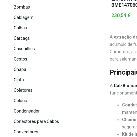
BME14706
Bombas
230,54
€
Cablagem
Calhas
A
extração d
Carcaça
acumulo de f
Casquilhos
Garantem, as
Cestos
para salamand
Chapa
Principa
Cinta
A
Cat-Bioma
Coletores
funcionament
Coluna
Condut
Condensador
mantend
Chamin
Conectores para Cabos
seguran
Convectores
Kit de 