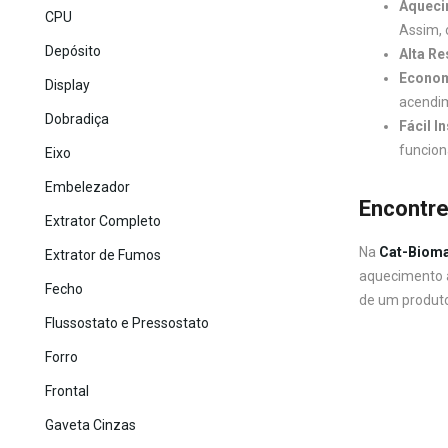
Aquecim
CPU
Assim, 
Depósito
Alta Re
Econom
Display
acendim
Dobradiça
Fácil I
funcion
Eixo
Embelezador
Encontre
Extrator Completo
Na
Cat-Biom
Extrator de Fumos
aquecimento a
Fecho
de um produto 
Flussostato e Pressostato
Forro
Frontal
Gaveta Cinzas