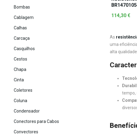
BR1470105
Bombas
114,30
€
Cablagem
Calhas
As
resistênc
Carcaça
uma eficiênci
Casquilhos
alta qualidad
Cestos
Caracter
Chapa
Tecnol
Cinta
Durabil
Coletores
tempo, 
Compat
Coluna
diverso
Condensador
Conectores para Cabos
Benefíci
Convectores