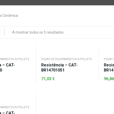
A mostrar todos os 5 resultados
PAMENTOS A PELLETS
PEÇAS DE EQUIPAMENTOS A PELLETS
PEÇAS 
a – CAT-
Resistência – CAT-
Resis
0
BR14701051
BR14
71,03
€
96,8
PAMENTOS A PELLETS
a – CAT-