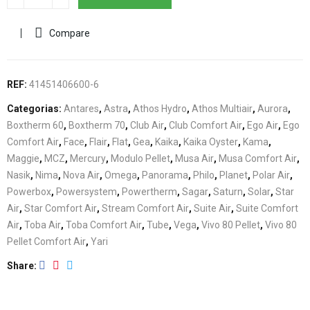
Compare
REF:
41451406600-6
Categorias:
Antares
,
Astra
,
Athos Hydro
,
Athos Multiair
,
Aurora
,
Boxtherm 60
,
Boxtherm 70
,
Club Air
,
Club Comfort Air
,
Ego Air
,
Ego
Comfort Air
,
Face
,
Flair
,
Flat
,
Gea
,
Kaika
,
Kaika Oyster
,
Kama
,
Maggie
,
MCZ
,
Mercury
,
Modulo Pellet
,
Musa Air
,
Musa Comfort Air
,
Nasik
,
Nima
,
Nova Air
,
Omega
,
Panorama
,
Philo
,
Planet
,
Polar Air
,
Powerbox
,
Powersystem
,
Powertherm
,
Sagar
,
Saturn
,
Solar
,
Star
Air
,
Star Comfort Air
,
Stream Comfort Air
,
Suite Air
,
Suite Comfort
Air
,
Toba Air
,
Toba Comfort Air
,
Tube
,
Vega
,
Vivo 80 Pellet
,
Vivo 80
Pellet Comfort Air
,
Yari
Share